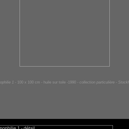
philie 1
- 100 x 100 cm - huile sur toile -1990
- collection particulière - Stoc