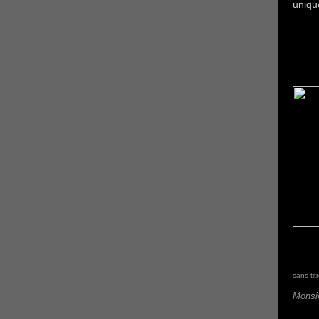
unique
sans tit
Monsie