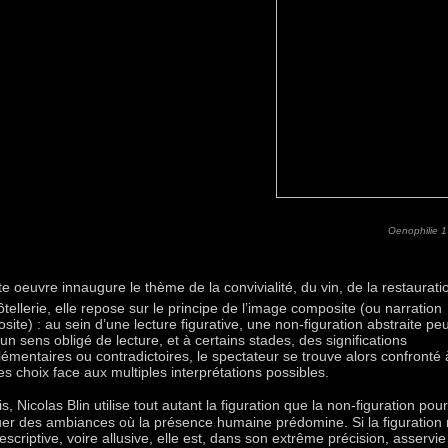
Oenophilie 1
te oeuvre innaugure le thème de la convivialité, du vin, de la restaurati
ôtellerie, elle repose sur le principe de l’image composite (ou narration
ite) : au sein d’une lecture figurative, une non-figuration abstraite peu
un sens obligé de lecture, et à certains stades, des significations
émentaires ou contradictoires, le spectateur se trouve alors confronté 
s choix face aux multiples interprétations possibles.
s, Nicolas Blin utilise tout autant la figuration que la non-figuration pour
er des ambiances où la présence humaine prédomine. Si la figuration 
scriptive, voire allusive, elle est, dans son extrême précision, asservie