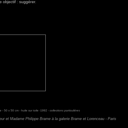
 objectif : suggérer.
re - 50 x 50 cm - huile sur toile -1992 -
collections particulières
ur et Madame Philippe Brame à la galerie Brame et Lorenceau - Paris