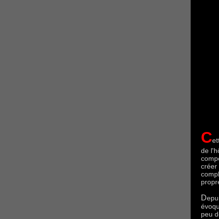
C
et
de l'h
compos
créer 
compl
propre
D
epui
évoqu
peu de